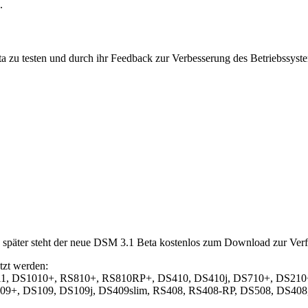
.
 zu testen und durch ihr Feedback zur Verbesserung des Betriebssystem
d später steht der neue DSM 3.1 Beta kostenlos zum Download zur Ver
tzt werden:
11, DS1010+, RS810+, RS810RP+, DS410, DS410j, DS710+, DS210
09+, DS109, DS109j, DS409slim, RS408, RS408-RP, DS508, DS408