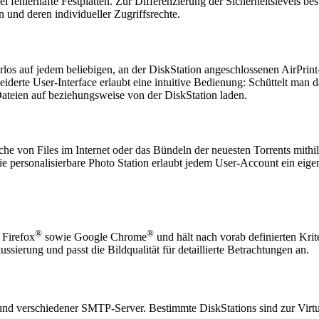
i fehlerhafte Festplatten. Zur Differenzierung der Sicherheitslevels 
und deren individueller Zugriffsrechte.
os auf jedem beliebigen, an der DiskStation angeschlossenen AirPrint
erte User-Interface erlaubt eine intuitive Bedienung: Schüttelt man d
ateien auf beziehungsweise von der DiskStation laden.
he von Files im Internet oder das Bündeln der neuesten Torrents mithi
Die personalisierbare Photo Station erlaubt jedem User-Account ein ei
®
®
, Firefox
sowie Google Chrome
und hält nach vorab definierten Kri
sierung und passt die Bildqualität für detaillierte Betrachtungen an.
 und verschiedener SMTP-Server. Bestimmte DiskStations sind zur Virt