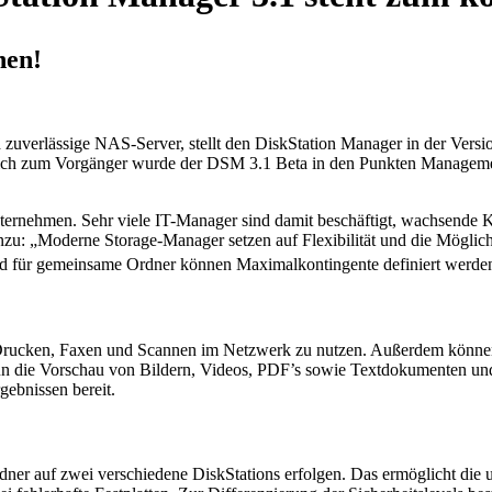
nen!
d zuverlässige NAS-Server, stellt den DiskStation Manager in der Vers
ich zum Vorgänger wurde der DSM 3.1 Beta in den Punkten Management
nternehmen. Sehr viele IT-Manager sind damit beschäftigt, wachsende 
nzu: „Moderne Storage-Manager setzen auf Flexibilität und die Mögli
nd für gemeinsame Ordner können Maximalkontingente definiert werde
m Drucken, Faxen und Scannen im Netzwerk zu nutzen. Außerdem könne
 nun die Vorschau von Bildern, Videos, PDF’s sowie Textdokumenten und
ebnissen bereit.
 auf zwei verschiedene DiskStations erfolgen. Das ermöglicht die un