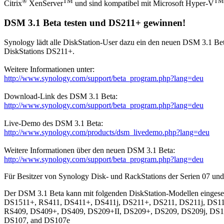
®
TM
TM
Citrix
XenServer
und sind kompatibel mit Microsoft Hyper-V
DSM 3.1 Beta testen und DS211+ gewinnen!
Synology lädt alle DiskStation-User dazu ein den neuen DSM 3.1 Beta
DiskStations DS211+.
Weitere Informationen unter:
http://www.synology.com/support/beta_program.php?lang=deu
Download-Link des DSM 3.1 Beta:
http://www.synology.com/support/beta_program.php?lang=deu
Live-Demo des DSM 3.1 Beta:
http://www.synology.com/products/dsm_livedemo.php?lang=deu
Weitere Informationen über den neuen DSM 3.1 Beta:
http://www.synology.com/support/beta_program.php?lang=deu
Für Besitzer von Synology Disk- und RackStations der Serien 07 un
Der DSM 3.1 Beta kann mit folgenden DiskStation-Modellen eingese
DS1511+, RS411, DS411+, DS411j, DS211+, DS211, DS211j, DS1
RS409, DS409+, DS409, DS209+II, DS209+, DS209, DS209j, DS1
DS107, and DS107e