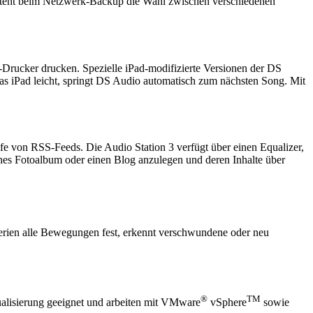
besteht beim Netzwerk-Backup die Wahl zwischen verschiedenen
-Drucker drucken. Spezielle iPad-modifizierte Versionen der DS
as iPad leicht, springt DS Audio automatisch zum nächsten Song. Mit
lfe von RSS-Feeds. Die Audio Station 3 verfügt über einen Equalizer,
genes Fotoalbum oder einen Blog anzulegen und deren Inhalte über
terien alle Bewegungen fest, erkennt verschwundene oder neu
®
TM
ualisierung geeignet und arbeiten mit VMware
vSphere
sowie