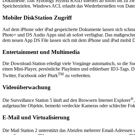
Dokumente. Das Synology Hybrid RAID toleriert ab sofort bis zu zwe
Speicherzielen. Windows ACL erlaubt das Wiederherstellen von Daten 
Mobiler DiskStation Zugriff
Auf dem iPhone oder iPad gespeicherte Dokumente lassen sich schnurl
Photo+ und DS Audio Apps sind ab sofort verfügbar. Das maßgeschneid
dem neuen App DS File lassen sich mit dem iPhone und iPad mobil D
Entertainment und Multimedia
Die Download-Station erledigt viele Vorgänge automatisch, so die Suc
einen Mini-Player, persönliche Playlisten und editierbare ID3-Tags. 
TM
Twitter, Facebook oder Plurk
zu verbreiten.
Videoüberwachung
®
Die Surveillance Station 5 läuft auf den Browsern Internet Explorer
aufgetauchte Objekte, bemerkt verdeckte Kameras oder schlechte Fokus
E-Mail und Virtualisierung
Die Mail Station 2 unterstützt das Abrufen mehrerer Email-Adressen