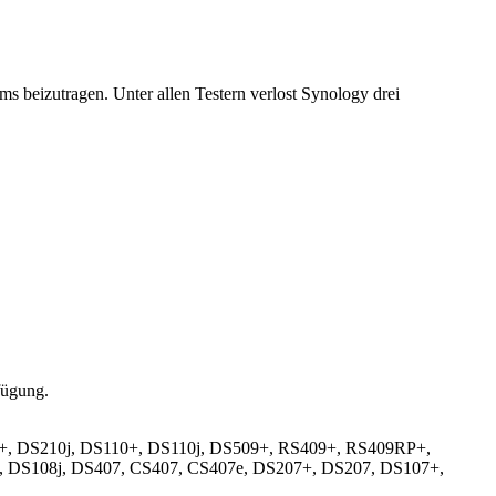
s beizutragen. Unter allen Testern verlost Synology drei
fügung.
+, DS210j, DS110+, DS110j, DS509+, RS409+, RS409RP+,
, DS108j, DS407, CS407, CS407e, DS207+, DS207, DS107+,