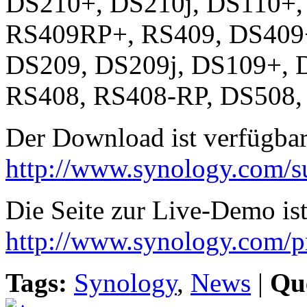
DS210+, DS210j, DS110+,
RS409RP+, RS409, DS409+
DS209, DS209j, DS109+, 
RS408, RS408-RP, DS508,
Der Download ist verfügbar
http://www.synology.com/s
Die Seite zur Live-Demo ist
http://www.synology.com/
Tags:
Synology
,
News
|
Que