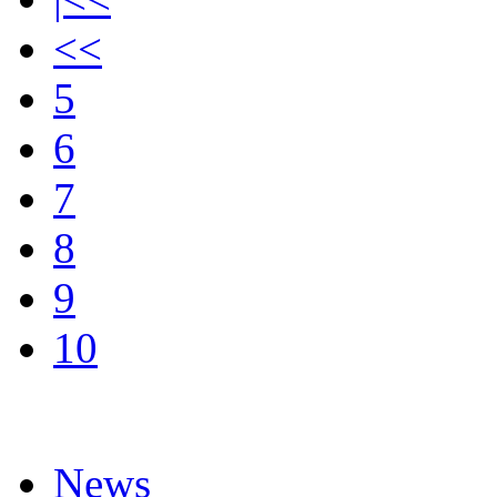
<<
5
6
7
8
9
10
News