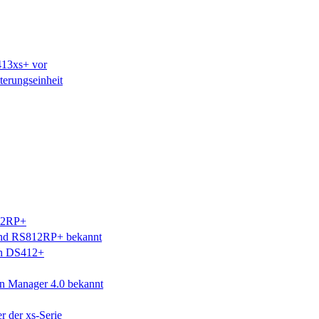
413xs+ vor
terungseinheit
212RP+
 und RS812RP+ bekannt
ion DS412+
ion Manager 4.0 bekannt
 der xs-Serie