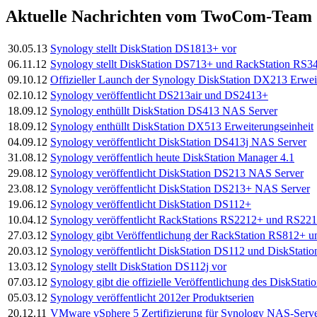
Aktuelle Nachrichten vom TwoCom-Team
30.05.13
Synology stellt DiskStation DS1813+ vor
06.11.12
Synology stellt DiskStation DS713+ und RackStation RS3
09.10.12
Offizieller Launch der Synology DiskStation DX213 Erwei
02.10.12
Synology veröffentlicht DS213air und DS2413+
18.09.12
Synology enthüllt DiskStation DS413 NAS Server
18.09.12
Synology enthüllt DiskStation DX513 Erweiterungseinheit
04.09.12
Synology veröffentlicht DiskStation DS413j NAS Server
31.08.12
Synology veröffentlich heute DiskStation Manager 4.1
29.08.12
Synology veröffentlicht DiskStation DS213 NAS Server
23.08.12
Synology veröffentlicht DiskStation DS213+ NAS Server
19.06.12
Synology veröffentlicht DiskStation DS112+
10.04.12
Synology veröffentlicht RackStations RS2212+ und RS2
27.03.12
Synology gibt Veröffentlichung der RackStation RS812+
20.03.12
Synology veröffentlicht DiskStation DS112 und DiskStat
13.03.12
Synology stellt DiskStation DS112j vor
07.03.12
Synology gibt die offizielle Veröffentlichung des DiskStat
05.03.12
Synology veröffentlicht 2012er Produktserien
20.12.11
VMware vSphere 5 Zertifizierung für Synology NAS-Server