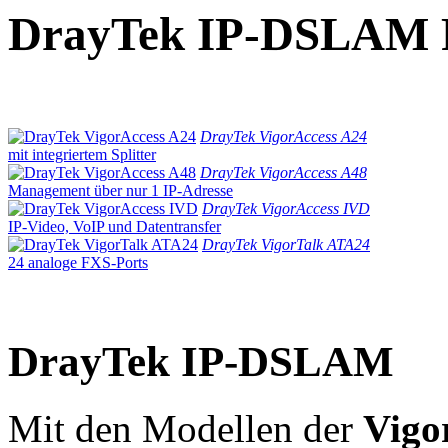
DrayTek IP-DSLAM P
DrayTek VigorAccess A24
mit integriertem Splitter
DrayTek VigorAccess A48
Management über nur 1 IP-Adresse
DrayTek VigorAccess IVD
IP-Video, VoIP und Datentransfer
DrayTek VigorTalk ATA24
24 analoge FXS-Ports
DrayTek IP-DSLAM
Mit den Modellen der
Vigo