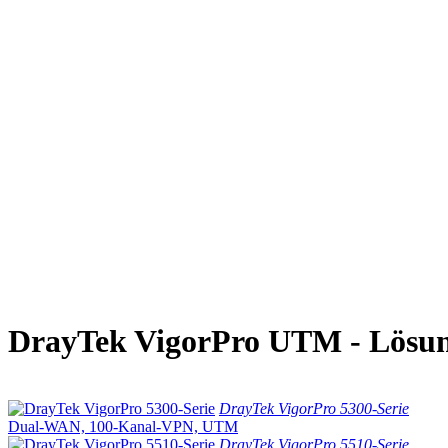
DrayTek VigorPro UTM - Lösun
DrayTek VigorPro 5300-Serie
Dual-WAN, 100-Kanal-VPN, UTM
DrayTek VigorPro 5510-Serie