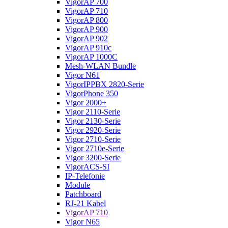
VigorAP 700
VigorAP 710
VigorAP 800
VigorAP 900
VigorAP 902
VigorAP 910c
VigorAP 1000C
Mesh-WLAN Bundle
Vigor N61
VigorIPPBX 2820-Serie
VigorPhone 350
Vigor 2000+
Vigor 2110-Serie
Vigor 2130-Serie
Vigor 2920-Serie
Vigor 2710-Serie
Vigor 2710e-Serie
Vigor 3200-Serie
VigorACS-SI
IP-Telefonie
Module
Patchboard
RJ-21 Kabel
VigorAP 710
Vigor N65