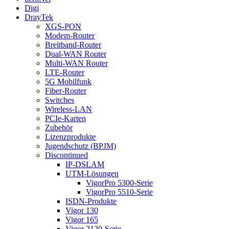
Digi
DrayTek
XGS-PON
Modem-Router
Breitband-Router
Dual-WAN Router
Multi-WAN Router
LTE-Router
5G Mobilfunk
Fiber-Router
Switches
Wireless-LAN
PCIe-Karten
Zubehör
Lizenzprodukte
Jugendschutz (BPJM)
Discontinued
IP-DSLAM
UTM-Lösungen
VigorPro 5300-Serie
VigorPro 5510-Serie
ISDN-Produkte
Vigor 130
Vigor 165
Vigor 2120-Serie