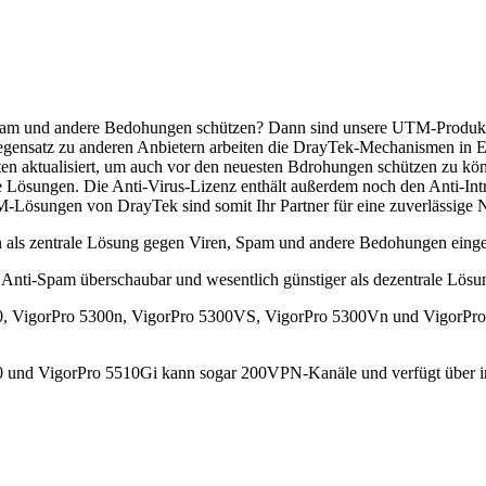
pam und andere Bedohungen schützen? Dann sind unsere UTM-Produkte 
gensatz zu anderen Anbietern arbeiten die DrayTek-Mechanismen in Ech
ten aktualisiert, um auch vor den neuesten Bdrohungen schützen zu kön
e Lösungen. Die Anti-Virus-Lizenz enthält außerdem noch den Anti-Int
Lösungen von DrayTek sind somit Ihr Partner für eine zuverlässige N
als zentrale Lösung gegen Viren, Spam und andere Bedohungen einge
 Anti-Spam überschaubar und wesentlich günstiger als dezentrale Lösu
0, VigorPro 5300n, VigorPro 5300VS, VigorPro 5300Vn und VigorPr
 und VigorPro 5510Gi kann sogar 200VPN-Kanäle und verfügt über in