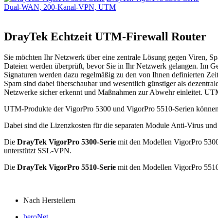
Dual-WAN, 200-Kanal-VPN, UTM
DrayTek Echtzeit UTM-Firewall Router
Sie möchten Ihr Netzwerk über eine zentrale Lösung gegen Viren, S
Dateien werden überprüft, bevor Sie in Ihr Netzwerk gelangen. Im Ge
Signaturen werden dazu regelmäßig zu den von Ihnen definierten Zei
Spam sind dabei überschaubar und wesentlich günstiger als dezentral
Netzwerke sicher erkennt und Maßnahmen zur Abwehr einleitet. UTM-
UTM-Produkte der VigorPro 5300 und VigorPro 5510-Serien können 
Dabei sind die Lizenzkosten für die separaten Module Anti-Virus und
Die
DrayTek VigorPro 5300-Serie
mit den Modellen VigorPro 530
unterstützt SSL-VPN.
Die
DrayTek VigorPro 5510-Serie
mit den Modellen VigorPro 5510
Nach Herstellern
beroNet