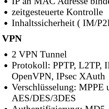
IP an MAC Adresse bind
zeitgesteuerte Kontrolle
Inhaltssicherheit ( IM/
VPN
2 VPN Tunnel
Protokoll: PPTP, L2TP, I
OpenVPN, IPsec XAuth
Verschlüsselung: MPPE u
AES/DES/3DES
Authentifizierung: MD5