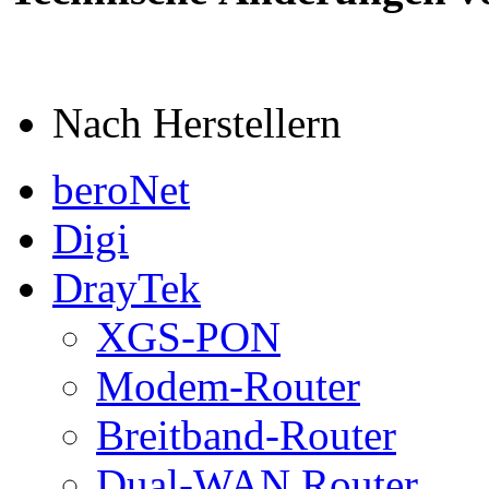
Nach Herstellern
beroNet
Digi
DrayTek
XGS-PON
Modem-Router
Breitband-Router
Dual-WAN Router