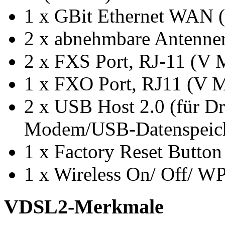
1 x GBit Ethernet WAN
2 x abnehmbare Antenn
2 x FXS Port, RJ-11 (V 
1 x FXO Port, RJ11 (V M
2 x USB Host 2.0 (für 
Modem/USB-Datenspeic
1 x Factory Reset Button
1 x Wireless On/ Off/ 
VDSL2-Merkmale