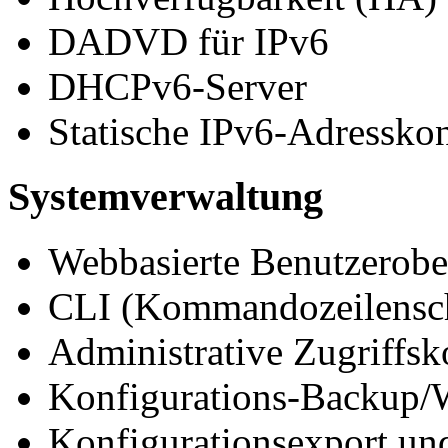
DADVD für IPv6
DHCPv6-Server
Statische IPv6-Adresskon
Systemverwaltung
Webbasierte Benutzerob
CLI (Kommandozeilenschn
Administrative Zugriffsk
Konfigurations-Backup/W
Konfigurationsexport un