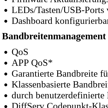
LEDs/Tasten/USB-Ports 
Dashboard konfigurierba
Bandbreitenmanagement
QoS
APP QoS*
Garantierte Bandbreite f
Klassenbasierte Bandbrei
durch benutzerdefinierte
DiffServ Codepunkt-Klas