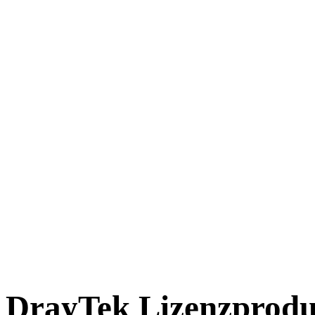
DrayTek Lizenzprodu