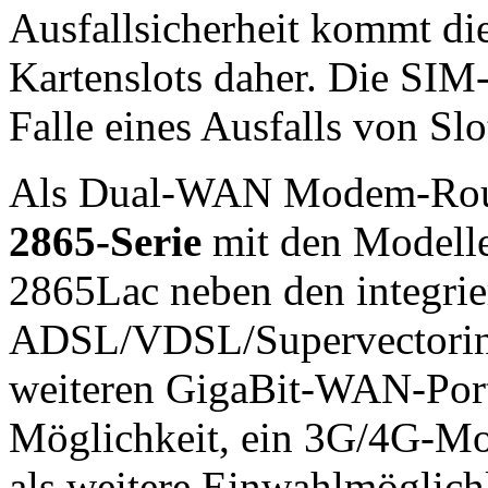
Ausfallsicherheit kommt di
Kartenslots daher. Die SIM-
Falle eines Ausfalls von Slo
Als Dual-WAN Modem-Rout
2865-Serie
mit den Modell
2865Lac neben den integri
ADSL/VDSL/Supervectorin
weiteren GigaBit-WAN-Port 
Möglichkeit, ein 3G/4G-Mo
als weitere Einwahlmöglichk