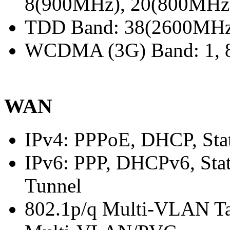
8(900MHz), 20(800MHz
TDD Band: 38(2600MHz
WCDMA (3G) Band: 1, 
WAN
IPv4: PPPoE, DHCP, Stat
IPv6: PPP, DHCPv6, Stati
Tunnel
802.1p/q Multi-VLAN T