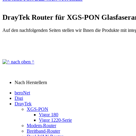
DrayTek Router für XGS-PON Glasfaseran
Auf den nachfolgenden Seiten stellen wir Ihnen die Produkte mit 
Nach Herstellern
beroNet
Digi
DrayTek
XGS-PON
Vigor 180
Vigor 1220-Serie
Modem-Router
Breitband-Router