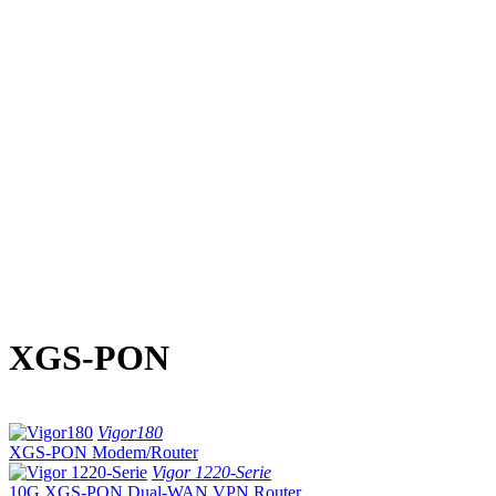
XGS-PON
Vigor180
XGS-PON Modem/Router
Vigor 1220-Serie
10G XGS-PON Dual-WAN VPN Router