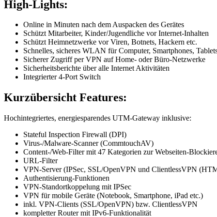
High-Lights:
Online in Minuten nach dem Auspacken des Gerätes
Schützt Mitarbeiter, Kinder/Jugendliche vor Internet-Inhalten
Schützt Heimnetzwerke vor Viren, Botnets, Hackern etc.
Schnelles, sicheres WLAN für Computer, Smartphones, Tablets
Sicherer Zugriff per VPN auf Home- oder Büro-Netzwerke
Sicherheitsberichte über alle Internet Aktivitäten
Integrierter 4-Port Switch
Kurzübersicht Features:
Hochintegriertes, energiesparendes UTM-Gateway inklusive:
Stateful Inspection Firewall (DPI)
Virus-/Malware-Scanner (CommtouchAV)
Content-/Web-Filter mit 47 Kategorien zur Webseiten-Blockier
URL-Filter
VPN-Server (IPSec, SSL/OpenVPN und ClientlessVPN (H
Authentisierung-Funktionen
VPN-Standortkoppelung mit IPSec
VPN für mobile Geräte (Notebook, Smartphone, iPad etc.)
inkl. VPN-Clients (SSL/OpenVPN) bzw. ClientlessVPN
kompletter Router mit IPv6-Funktionalität