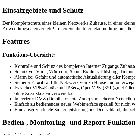
Einsatzgebiete und Schutz
Der Komplettschutz eines kleinen Netzwerks Zuhause, in einer kleinen 
Anwendungsdatenverkehr! Teilen Sie die Internetanbindung mit allen 
Features
Funktions-Übersicht:
Kontrolle und Schutz des kompletten Internet-Zugangs Zuhause
Schutz vor Viren, Würmern, Spam, Exploits, Phishing, Trojan
Alarm bei Gefahr und automatische Aktualisierung aller Komp
Sicherer Zugriff auf Ihr Netzwerk von zu Hause und unterweg
Es stehenVPN-Kanäle auf IPSec-, OpenVPN (SSL)-,und Clientle
ohne Zusatzkosten verwendbar.
Integrierte DMZ (Demilitarisierte Zone) zur sicheren Netzteil
Einfach zu bedienendes neues Webinterface speziell für nicht 
Eine ausgezeichnete Sicherheitslösung aus Deutschland, die zeh
Bedien-, Monitoring- und Report-Funktio