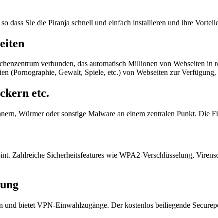
o dass Sie die Piranja schnell und einfach installieren und ihre Vortei
eiten
Rechenzentrum verbunden, das automatisch Millionen von Webseiten in rea
en (Pornographie, Gewalt, Spiele, etc.) von Webseiten zur Verfügung, 
ckern etc.
ojanern, Würmer oder sonstige Malware an einem zentralen Punkt. Die F
t. Zahlreiche Sicherheitsfeatures wie WPA2-Verschlüsselung, Virensca
zung
ten und bietet VPN-Einwahlzugänge. Der kostenlos beiliegende Secur