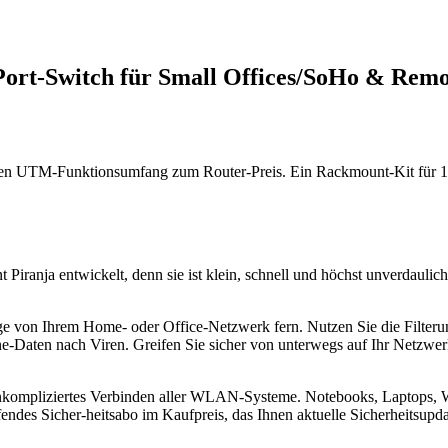
t-Switch für Small Offices/SoHo & Remot
ten UTM-Funktionsumfang zum Router-Preis. Ein Rackmount-Kit für 19
nt Piranja entwickelt, denn sie ist klein, schnell und höchst unverdau
ge von Ihrem Home- oder Office-Netzwerk fern. Nutzen Sie die Filterung
ine-Daten nach Viren. Greifen Sie sicher von unterwegs auf Ihr Netzw
, unkompliziertes Verbinden aller WLAN-Systeme. Notebooks, Laptops,
fendes Sicher-heitsabo im Kaufpreis, das Ihnen aktuelle Sicherheitsupdat