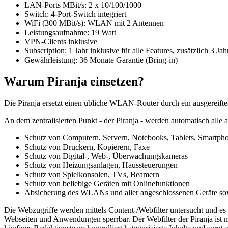
LAN-Ports MBit/s: 2 x 10/100/1000
Switch: 4-Port-Switch integriert
WiFi (300 MBit/s): WLAN mit 2 Antennen
Leistungsaufnahme: 19 Watt
VPN-Clients inklusive
Subscription: 1 Jahr inklusive für alle Features, zusätzlich 3 Ja
Gewährleistung: 36 Monate Garantie (Bring-in)
Warum Piranja einsetzen?
Die Piranja ersetzt einen übliche WLAN-Router durch ein ausgereiftes
An dem zentralisierten Punkt - der Piranja - werden automatisch alle
Schutz von Computern, Servern, Notebooks, Tablets, Smartph
Schutz von Druckern, Kopierern, Faxe
Schutz von Digital-, Web-, Überwachungskameras
Schutz von Heizungsanlagen, Haussteuerungen
Schutz von Spielkonsolen, TVs, Beamern
Schutz von beliebige Geräten mit Onlinefunktionen
Absicherung des WLANs und aller angeschlossenen Geräte sowi
Die Webzugriffe werden mittels Content-/Webfilter untersucht und es
Webseiten und Anwendungen sperrbar. Der Webfilter der Piranja ist 