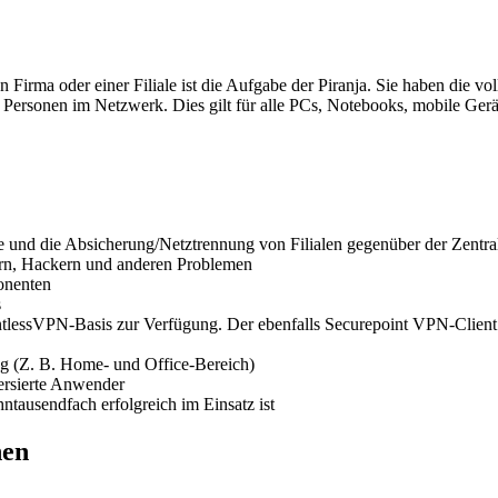
Firma oder einer Filiale ist die Aufgabe der Piranja. Sie haben die vo
Personen im Netzwerk. Dies gilt für alle PCs, Notebooks, mobile Gerät
 und die Absicherung/Netztrennung von Filialen gegenüber der Zentra
ern, Hackern und anderen Problemen
onenten
s
ssVPN-Basis zur Verfügung. Der ebenfalls Securepoint VPN-Client (O
ung (Z. B. Home- und Office-Bereich)
versierte Anwender
ntausendfach erfolgreich im Einsatz ist
nen