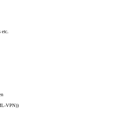
 etc.
en
TML-VPN))