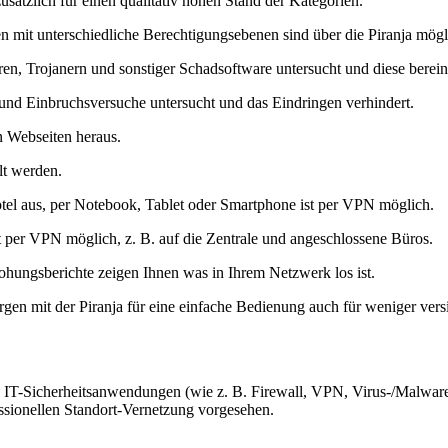
zusätzlich für einen qualitativ hohen Stand der Kategorien.
mit unterschiedliche Berechtigungsebenen sind über die Piranja mögl
en, Trojanern und sonstiger Schadsoftware untersucht und diese berein
 und Einbruchsversuche untersucht und das Eindringen verhindert.
n Webseiten heraus.
lt werden.
Hotel aus, per Notebook, Tablet oder Smartphone ist per VPN möglich.
t per VPN möglich, z. B. auf die Zentrale und angeschlossene Büros.
rohungsberichte zeigen Ihnen was in Ihrem Netzwerk los ist.
gen mit der Piranja für eine einfache Bedienung auch für weniger vers
T-Sicherheitsanwendungen (wie z. B. Firewall, VPN, Virus-/Malware-Sc
ssionellen Standort-Vernetzung vorgesehen.