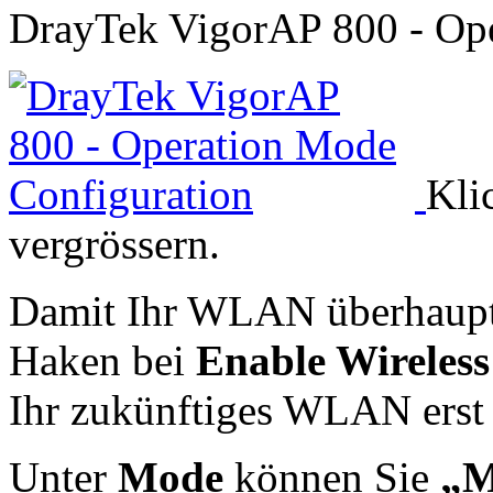
DrayTek VigorAP 800 - Ope
Kli
vergrössern.
Damit Ihr WLAN überhaupt f
Haken bei
Enable Wireles
Ihr zukünftiges WLAN erst a
Unter
Mode
können Sie
„M